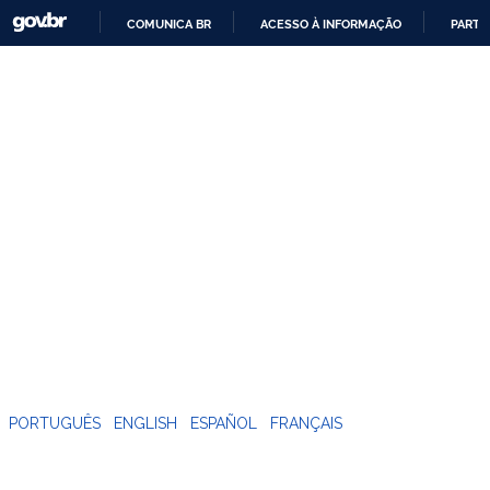
COMUNICA BR
ACESSO À INFORMAÇÃO
PARTI
IR
PARA
O
CONTEÚDO
PORTUGUÊS
ENGLISH
ESPAÑOL
FRANÇAIS