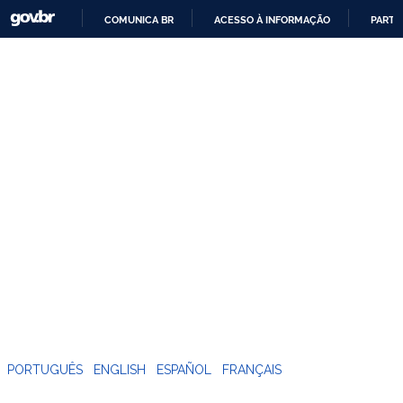
COMUNICA BR
ACESSO À INFORMAÇÃO
PARTI
IR
PARA
O
CONTEÚDO
PORTUGUÊS
ENGLISH
ESPAÑOL
FRANÇAIS