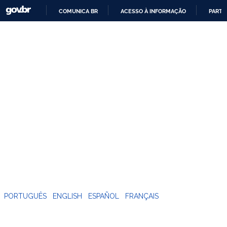
COMUNICA BR
ACESSO À INFORMAÇÃO
PARTI
IR
PARA
O
CONTEÚDO
PORTUGUÊS
ENGLISH
ESPAÑOL
FRANÇAIS