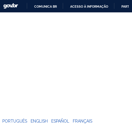
COMUNICA BR
ACESSO À INFORMAÇÃO
PARTI
IR
PARA
O
CONTEÚDO
PORTUGUÊS
ENGLISH
ESPAÑOL
FRANÇAIS